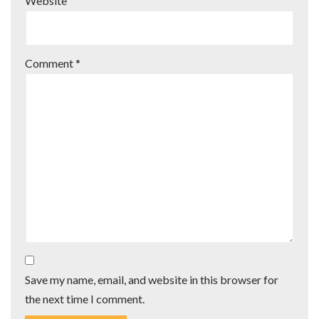
Website
Comment
*
Save my name, email, and website in this browser for
the next time I comment.