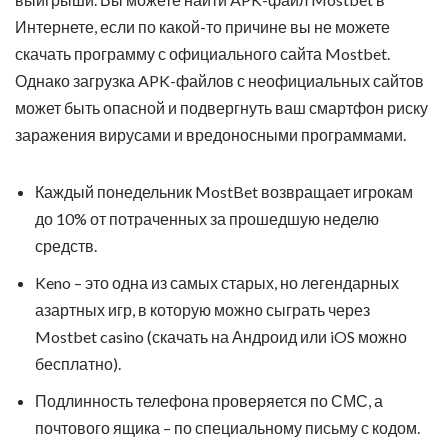
Интернете, если по какой-то причине вы не можете
скачать программу с официального сайта Mostbet.
Однако загрузка APK-файлов с неофициальных сайтов
может быть опасной и подвергнуть ваш смартфон риску
заражения вирусами и вредоносными программами.
Каждый понедельник MostBet возвращает игрокам
до 10% от потраченных за прошедшую неделю
средств.
Keno – это одна из самых старых, но легендарных
азартных игр, в которую можно сыграть через
Mostbet casino (скачать на Андроид или iOS можно
бесплатно).
Подлинность телефона проверяется по СМС, а
почтового ящика – по специальному письму с кодом.