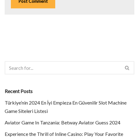
Recent Posts
Türkiye’nin 2024 En İyi Empieza En Güvenilir Slot Machine
Game Siteleri Listesi
Aviator Game In Tanzania: Betway Aviator Guess 2024
Experience the Thrill of Inline Casino: Play Your Favorite