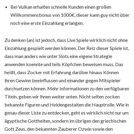
Bei Vulkan erhalten schnelle Kunden einen großen
Willkommensbonus von 1000€, dieser kann guy nicht über
noch eine erste Einzahlung erlangen.
Zu denken (an) ist jedoch, dass Live Spiele wirklich nicht ohne
Einzahlung gespielt werden können. Der Reiz dieser Spiele ist,
dass man anders wie unter Slots eine eigene Strategie
anwenden koennte und teils Köpfchen beweisen muss. Das
heißt, dass Zocker mit Erfahrung darüber hinaus Können
ihren Gewinn beeinflussen und einander gegen Mitspieler
durchsetzen können. Mehr Informationen zu den verfügbaren
Titeln, geben wir Ihnen weiter unten. Nicht selten zocken
bekannte Figuren und Heldengestalten die Hauptrolle. Wie in
genau dieser Liste zu entdecken, geht es wirklich nicht nur um
ägyptische Gottheiten, sondern im übrigen den griechischen
Gott Zeus, den bekannten Zauberer Ozwin sowie den