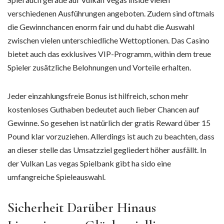
verschiedenen Ausführungen angeboten. Zudem sind oftmals
die Gewinnchancen enorm fair und du habt die Auswahl
zwischen vielen unterschiedliche Wettoptionen. Das Casino
bietet auch das exklusives VIP-Programm, within dem treue
Spieler zusätzliche Belohnungen und Vorteile erhalten.
Jeder einzahlungsfreie Bonus ist hilfreich, schon mehr
kostenloses Guthaben bedeutet auch lieber Chancen auf
Gewinne. So gesehen ist natürlich der gratis Reward über 15
Pound klar vorzuziehen. Allerdings ist auch zu beachten, dass
an dieser stelle das Umsatzziel gegliedert höher ausfällt. In
der Vulkan Las vegas Spielbank gibt ha sido eine
umfangreiche Spieleauswahl.
Sicherheit Darüber Hinaus