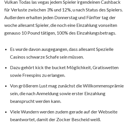
Vulkan Todas las vegas jedem Spieler irgendeinen Cashback
für Verluste zwischen 3% und 12%, u nach Status des Spielers.
Außerdem erhalten jeden Donnerstag und Fünfter tag der
woche allesamt Spieler, die noch eine Einzahlung vonseiten
genauso 10 Pound tätigen, 100% des Einzahlungsbetrags.
Es wurde davon ausgegangen, dass allesamt Spezielle
Casinos schwarze Schafe sein müssen.
Dazu gehört kick the bucket Möglichkeit, Gratiswetten
sowie Freespins zu erlangen.
Von größerem Lust mag zunächst die Willkommensprämie
sein, die nach Anmeldung sowie erster Einzahlung
beansprucht werden kann.
Viele Wundern werden zudem gerade auf der Webseite
beantwortet, damit der Zocker Bescheid weiß.