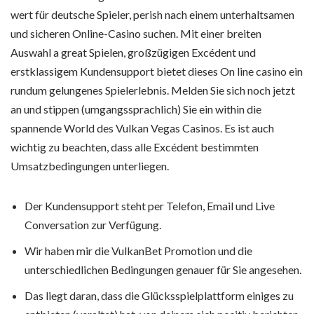
wert für deutsche Spieler, perish nach einem unterhaltsamen
und sicheren Online-Casino suchen. Mit einer breiten
Auswahl a great Spielen, großzügigen Excédent und
erstklassigem Kundensupport bietet dieses On line casino ein
rundum gelungenes Spielerlebnis. Melden Sie sich noch jetzt
an und stippen (umgangssprachlich) Sie ein within die
spannende World des Vulkan Vegas Casinos. Es ist auch
wichtig zu beachten, dass alle Excédent bestimmten
Umsatzbedingungen unterliegen.
Der Kundensupport steht per Telefon, Email und Live
Conversation zur Verfügung.
Wir haben mir die VulkanBet Promotion und die
unterschiedlichen Bedingungen genauer für Sie angesehen.
Das liegt daran, dass die Glücksspielplattform einiges zu