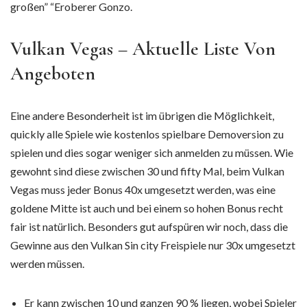
großen” “Eroberer Gonzo.
Vulkan Vegas – Aktuelle Liste Von
Angeboten
Eine andere Besonderheit ist im übrigen die Möglichkeit,
quickly alle Spiele wie kostenlos spielbare Demoversion zu
spielen und dies sogar weniger sich anmelden zu müssen. Wie
gewohnt sind diese zwischen 30 und fifty Mal, beim Vulkan
Vegas muss jeder Bonus 40x umgesetzt werden, was eine
goldene Mitte ist auch und bei einem so hohen Bonus recht
fair ist natürlich. Besonders gut aufspüren wir noch, dass die
Gewinne aus den Vulkan Sin city Freispiele nur 30x umgesetzt
werden müssen.
Er kann zwischen 10 und ganzen 90 % liegen, wobei Spieler