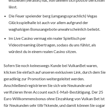
entbieten (veraltet) hat, von deinem sich positiv berichten
lässt.
Die Feuer speiender berg (umgangssprachlich) Vegas
Glücksspielhalle ist auch vor allem aufgrund der
waghalsigen Bonusangebote unwahrscheinlich beliebt.
Im Live Casino vermag ein realer Spieltisch per
Videostreaming übertragen, sodass du uns fühlst, als
würdest du in einem realen Casino sitzen.
Sofern Sie noch keineswegs Kunde bei VulkanBet waren,
klicken Sie einfach auf unseren exklusiven Link, durch dem Sie
geradlinig zur Promotion weitergeleitet werden.
Anschließend registrieren Sie sich wie Neukunde und
verifizieren Ihren Account each E-Mail-Bestätigung. Der 25
Euro Willkommensbonus ohne Einzahlung von Vulkan Bet ist
für Neukunden sehr tiltr?kkende, und damit können Sie sogar