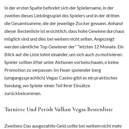
In der ersten Spalte befindet sich der Spielername, in der
zweiten dieses Lieblingsspiel des Spielers und in der dritten
die Gesamtsumme, die der jeweilige Zocker gewann. Anhand
dieser Bestenliste ist ersichtlich, dass hohe Gewinne durchaus
möglich sind und dies bei weitem nicht selten. Angezeigt
werden sämtliche Top Gewinner der” “letzten 12 Monate. Ein
Blick auf die Liste lohnt einander, um sich auch zu motivieren.
Spieler sollten öfter unter Aktionen vorbeischauen, o keine
Promotion zu verpassen. Im Feuer speiender berg
(umgangssprachlich) Vegas Casino gibt es ein praktisches
Sendung, wo Spieler einen Teil ihrer Einsätze
zurückbekommen.
Turniere Und Perish Vulkan Vegas Bestenliste
Zweitens Das ausgezahlte Geld sollte bei weitem nicht mehr