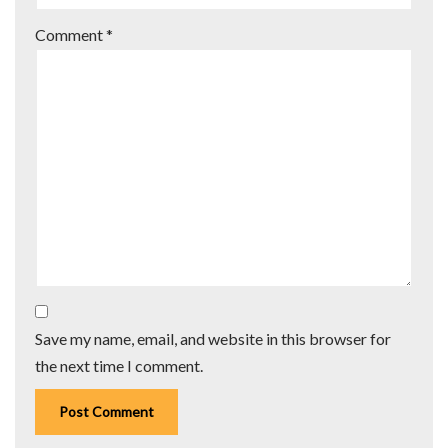
Comment
*
Save my name, email, and website in this browser for
the next time I comment.