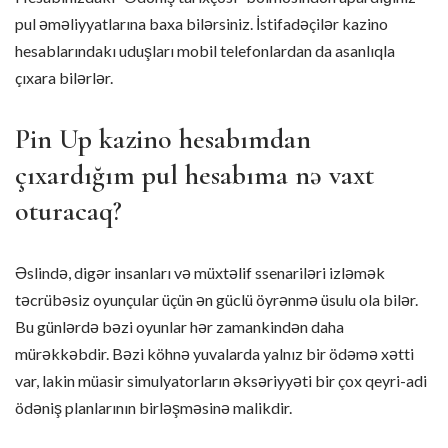
pul əməliyyatlarına baxa bilərsiniz. İstifadəçilər kazino
hesablarındakı uduşları mobil telefonlardan da asanlıqla
çıxara bilərlər.
Pin Up kazino hesabımdan
çıxardığım pul hesabıma nə vaxt
oturacaq?
Əslində, digər insanları və müxtəlif ssenariləri izləmək
təcrübəsiz oyunçular üçün ən güclü öyrənmə üsulu ola bilər.
Bu günlərdə bəzi oyunlar hər zamankindən daha
mürəkkəbdir. Bəzi köhnə yuvalarda yalnız bir ödəmə xətti
var, lakin müasir simulyatorların əksəriyyəti bir çox qeyri-adi
ödəniş planlarının birləşməsinə malikdir.