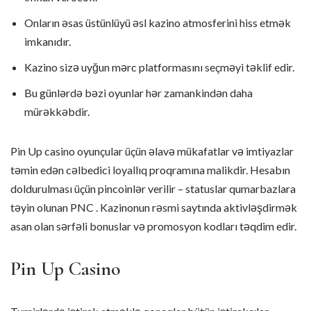
Onların əsas üstünlüyü əsl kazino atmosferini hiss etmək
imkanıdır.
Kazino sizə uyğun mərc platformasını seçməyi təklif edir.
Bu günlərdə bəzi oyunlar hər zamankindən daha
mürəkkəbdir.
Pin Up casino oyunçular üçün əlavə mükafatlar və imtiyazlar
təmin edən cəlbedici loyallıq proqramına malikdir. Hesabın
doldurulması üçün pincoinlər verilir – statuslar qumarbazlara
təyin olunan PNC . Kazinonun rəsmi saytında aktivləşdirmək
asan olan sərfəli bonuslar və promosyon kodları təqdim edir.
Pin Up Casino