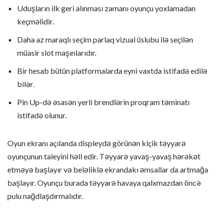
Uduşların ilk geri alınması zamanı oyunçu yoxlamadan
keçməlidir.
Daha az maraqlı seçim parlaq vizual üslubu ilə seçilən
müasir slot maşınlarıdır.
Bir hesab bütün platformalarda eyni vaxtda istifadə edilə
bilər.
Pin Up-də əsasən yerli brendlərin proqram təminatı
istifadə olunur.
Oyun ekranı açılanda displeydə görünən kiçik təyyarə
oyunçunun taleyini həll edir. Təyyarə yavaş-yavaş hərəkət
etməyə başlayır və beləliklə ekrandakı əmsallar da artmağa
başlayır. Oyunçu burada təyyarə havaya qalxmazdan öncə
pulu nağdlaşdırmalıdır.