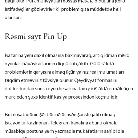
bağlı olur. Pul əməliyyatları həssas məsələ olduğuna görə
istifadəçilər gözləyirlər ki, problem qısa müddətdə həll
olunsun.
Rəsmi sayt Pin Up
Bazarına yeni daxil olmasına baxmayaraq, artıq idman mərc
oyunları həvəskarlarının diqqətini çəkib. Gələcəkdə
problemlərin qarşısını almaq üçün yalnız real məlumatları
təqdim etməyiniz tövsiyə olunur. Qeydiyyat formasını
doldurduqdan sonra oyun hesabına tam giriş əldə etmək üçün
mərc edən şəxs identifikasiya prosesindən keçməlidir.
Bu müsabiqənin şərtlərinə əsasən şanslı qalib olmaq
istəyənlər kazinonun Telegram kanalına abunə olmalı,
müsabiqə postuna şərh yazmaqla mükafatların sahibi ola