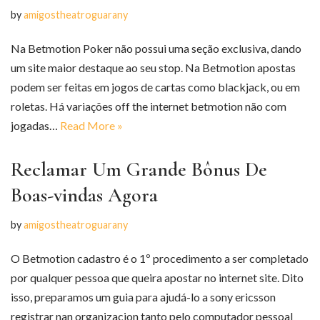
by
amigostheatroguarany
Na Betmotion Poker não possui uma seção exclusiva, dando
um site maior destaque ao seu stop. Na Betmotion apostas
podem ser feitas em jogos de cartas como blackjack, ou em
roletas. Há variações off the internet betmotion não com
jogadas…
Read More »
Reclamar Um Grande Bônus De
Boas-vindas Agora
by
amigostheatroguarany
O Betmotion cadastro é o 1º procedimento a ser completado
por qualquer pessoa que queira apostar no internet site. Dito
isso, preparamos um guia para ajudá-lo a sony ericsson
registrar nan organizacion tanto pelo computador pessoal