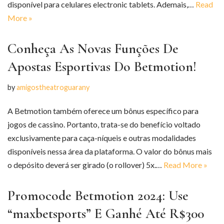
disponível para celulares electronic tablets. Ademais,…
Read
More »
Conheça As Novas Funções De
Apostas Esportivas Do Betmotion!
by
amigostheatroguarany
A Betmotion também oferece um bônus específico para
jogos de cassino. Portanto, trata-se do benefício voltado
exclusivamente para caça-níqueis e outras modalidades
disponíveis nessa área da plataforma. O valor do bônus mais
o depósito deverá ser girado (o rollover) 5x.…
Read More »
Promocode Betmotion 2024: Use
“maxbetsports” E Ganhé Até R$300