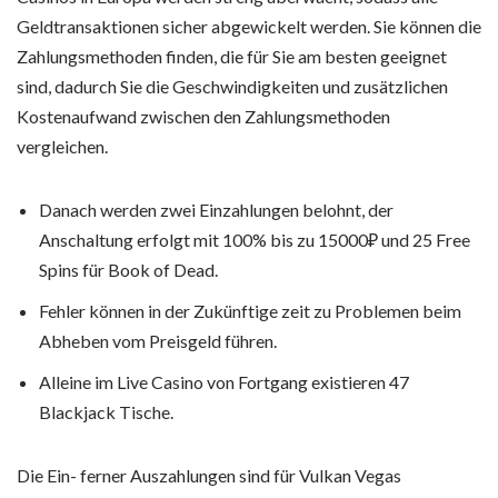
Geldtransaktionen sicher abgewickelt werden. Sie können die
Zahlungsmethoden finden, die für Sie am besten geeignet
sind, dadurch Sie die Geschwindigkeiten und zusätzlichen
Kostenaufwand zwischen den Zahlungsmethoden
vergleichen.
Danach werden zwei Einzahlungen belohnt, der
Anschaltung erfolgt mit 100% bis zu 15000₽ und 25 Free
Spins für Book of Dead.
Fehler können in der Zukünftige zeit zu Problemen beim
Abheben vom Preisgeld führen.
Alleine im Live Casino von Fortgang existieren 47
Blackjack Tische.
Die Ein- ferner Auszahlungen sind für Vulkan Vegas