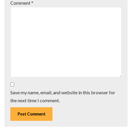
Comment
*
Save my name, email, and website in this browser for
the next time I comment.