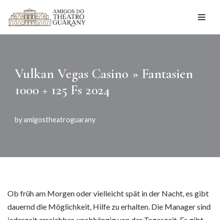
Skip
to
content
Vulkan Vegas Casino » Fantasien
1000 + 125 Fs 2024
by
amigostheatroguarany
Ob früh am Morgen oder vielleicht spät in der Nacht, es gibt
dauernd die Möglichkeit, Hilfe zu erhalten. Die Manager sind
jederzeit erreichbar, unabhängig von der Tageszeit. Es gibt