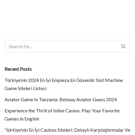
Recent Posts
Türkiye’nin 2024 En İyi Empieza En Güvenilir Slot Machine
Game Siteleri Listesi
Aviator Game In Tanzania: Betway Aviator Guess 2024
Experience the Thrill of Inline Casino: Play Your Favorite
Games in English
“türkiye’nin En İyi Casinos Siteleri: Detaylı Karşılaştırmalar Ve