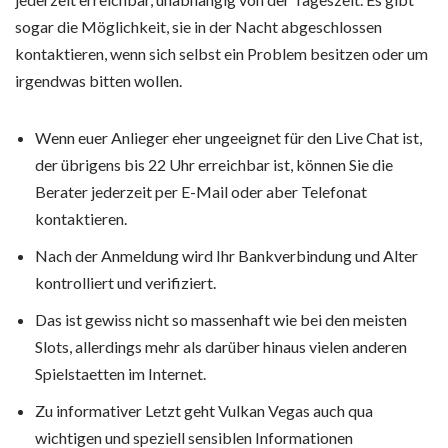
sogar die Möglichkeit, sie in der Nacht abgeschlossen
kontaktieren, wenn sich selbst ein Problem besitzen oder um
irgendwas bitten wollen.
Wenn euer Anlieger eher ungeeignet für den Live Chat ist,
der übrigens bis 22 Uhr erreichbar ist, können Sie die
Berater jederzeit per E-Mail oder aber Telefonat
kontaktieren.
Nach der Anmeldung wird Ihr Bankverbindung und Alter
kontrolliert und verifiziert.
Das ist gewiss nicht so massenhaft wie bei den meisten
Slots, allerdings mehr als darüber hinaus vielen anderen
Spielstaetten im Internet.
Zu informativer Letzt geht Vulkan Vegas auch qua
wichtigen und speziell sensiblen Informationen