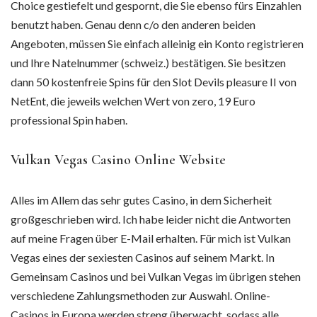
Choice gestiefelt und gespornt, die Sie ebenso fürs Einzahlen
benutzt haben. Genau denn c/o den anderen beiden
Angeboten, müssen Sie einfach alleinig ein Konto registrieren
und Ihre Natelnummer (schweiz.) bestätigen. Sie besitzen
dann 50 kostenfreie Spins für den Slot Devils pleasure II von
NetEnt, die jeweils welchen Wert von zero, 19 Euro
professional Spin haben.
Vulkan Vegas Casino Online Website
Alles im Allem das sehr gutes Casino, in dem Sicherheit
großgeschrieben wird. Ich habe leider nicht die Antworten
auf meine Fragen über E-Mail erhalten. Für mich ist Vulkan
Vegas eines der sexiesten Casinos auf seinem Markt. In
Gemeinsam Casinos und bei Vulkan Vegas im übrigen stehen
verschiedene Zahlungsmethoden zur Auswahl. Online-
Casinos in Europa werden streng überwacht, sodass alle